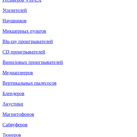
Усилителей
Наушников
Микшерных пультов
Blu-ray проигрывателей
CD проигрывателей
Виниловых проигрывателей
Медиаплееров
Вертикальных пылесосов
Блендеров
Акустики
Магнитофонов
Сабвуферов
Тюнеров