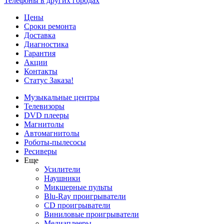
Телефоны в других городах
Цены
Сроки ремонта
Доставка
Диагностика
Гарантия
Акции
Контакты
Статус Заказа!
Музыкальные центры
Телевизоры
DVD плееры
Магнитолы
Автомагнитолы
Роботы-пылесосы
Ресиверы
Еще
Усилители
Наушники
Микшерные пульты
Blu-Ray проигрыватели
CD проигрыватели
Виниловые проигрыватели
Медиаплееры